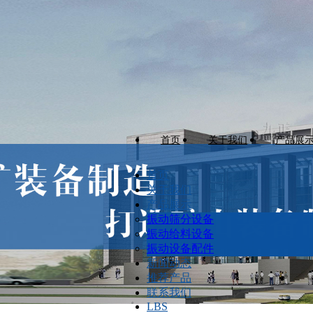
推荐下载安装谷歌浏览器！
首页
关于我们
产品展
首页
关于我们
产品展示
振动筛分设备
振动给料设备
振动设备配件
新闻动态
推荐产品
联系我们
LBS