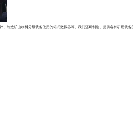
设计、制造矿山物料分级装备使用的箱式激振器等。我们还可制造、提供各种矿用装备
专 业的、经验丰富的激振器、物料分级设备设计、制造专家。我们的激振器与物料分
，我们总会给您找到解决的方案。向顾客提供高品质的合理价格的产品是我们永恒的
产品展示
产品展示