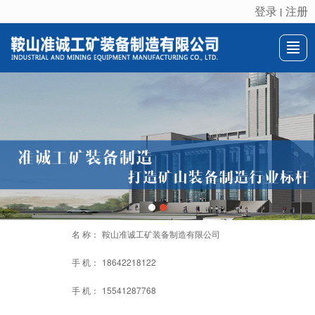
登录
注册
丨
很遗憾，因您的浏览器版本过低导致无法获得最佳浏览体验，推荐下载安装谷歌浏览器！
首页
关于我们
产品展示
新闻动态
推荐产品
联系我们
LBS
名 称：
鞍山准诚工矿装备制造有限公司
手 机：
18642218122
手 机：
15541287768