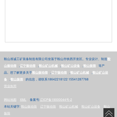
鞍山准诚工矿装备制造有限公司坐落于鞍山市铁西开发区。专业设计、制造
鞍
山振动筛
,
辽宁振动筛
,
鞍山矿山机械
,
鞍山矿山设备
,
鞍山振筛
等产
品。想了解更多关于
鞍山振动筛
,
辽宁振动筛
,
鞍山矿山机械
,
鞍山矿山设
备
,
鞍山振筛
的信息，请联系18642218122 15541287768
营业执照
网站地图
XML
备案号:
辽ICP备19000044号-2
本站关键字:
鞍山振动筛
辽宁振动筛
鞍山矿山机械
鞍山矿山设备
鞍山
振筛