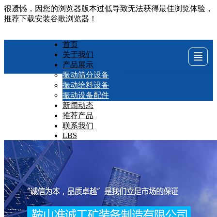
很遗憾，因您的浏览器版本过低导致无法获得最佳浏览体验，
推荐下载安装谷歌浏览器！
首页
关于我们
首页
关于我们
产品展示
新闻动态
产品展示
振动筛分设备
振动给料设备
振动设备配件
推荐产品
联系我们
LBS
新闻动态
推荐产品
联系我们
LBS