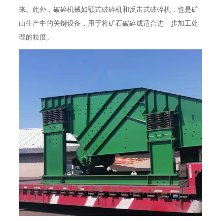
来。此外，破碎机械如颚式破碎机和反击式破碎机，也是矿
山生产中的关键设备，用于将矿石破碎成适合进一步加工处
理的粒度。