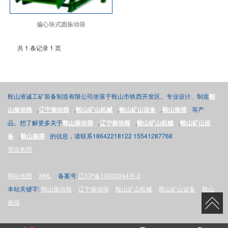
偏心块式圆振动筛
共 1 条记录 1 页
鞍山准诚工矿装备制造有限公司坐落于鞍山市铁西开发区。专业设计、制造
鞍
山振动筛
,
辽宁振动筛
,
鞍山矿山机械
,
鞍山矿山设备
,
鞍山振筛
等产
品。想了解更多关于
鞍山振动筛
,
辽宁振动筛
,
鞍山矿山机械
,
鞍山矿山设
备
,
鞍山振筛
的信息，请联系18642218122 15541287768
营业执照
网站地图
XML
备案号:
辽ICP备19000044号-2
本站关键字:
鞍山振动筛
辽宁振动筛
鞍山矿山机械
鞍山矿山设备
鞍山
振筛