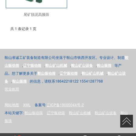
尾矿脱泥高频筛
共 1 条记录 1 页
鞍山准诚工矿装备制造有限公司坐落于鞍山市铁西开发区。专业设计、制造
鞍
山振动筛
,
辽宁振动筛
,
鞍山矿山机械
,
鞍山矿山设备
,
鞍山振筛
等产
品。想了解更多关于
鞍山振动筛
,
辽宁振动筛
,
鞍山矿山机械
,
鞍山矿山设
备
,
鞍山振筛
的信息，请联系18642218122 15541287768
营业执照
网站地图
XML
备案号:
辽ICP备19000044号-2
本站关键字:
鞍山振动筛
辽宁振动筛
鞍山矿山机械
鞍山矿山设备
鞍山
振筛