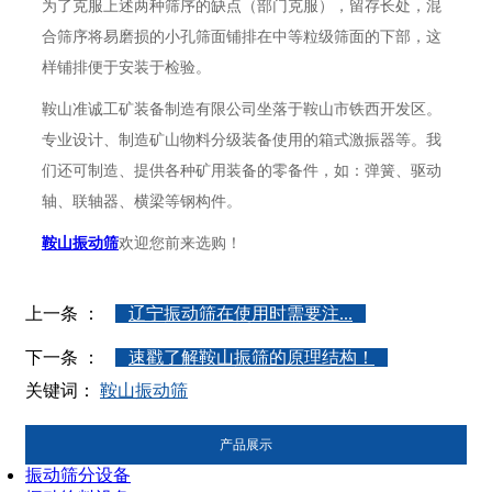
为了克服上述两种筛序的缺点（部门克服），留存长处，混
合筛序将易磨损的小孔筛面铺排在中等粒级筛面的下部，这
样铺排便于安装于检验。
鞍山准诚工矿装备制造有限公司坐落于鞍山市铁西开发区。
专业设计、制造矿山物料分级装备使用的箱式激振器等。我
们还可制造、提供各种矿用装备的零备件，如：弹簧、驱动
轴、联轴器、横梁等钢构件。
鞍山振动筛
欢迎您前来选购！
上一条 ：
辽宁振动筛在使用时需要注...
下一条 ：
速戳了解鞍山振筛的原理结构！
关键词：
鞍山振动筛
产品展示
振动筛分设备