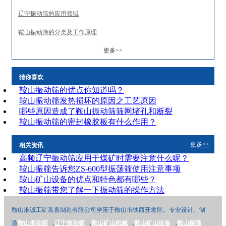
辽宁振动筛的应用领域
鞍山振动筛的分类及工作原理
更多>>
猜你喜欢
鞍山振动筛的优点你知道吗？
鞍山振动筛发热损坏的原因之工艺原因
哪些原因造成了鞍山振动筛筛网堵孔和断裂
鞍山振动筛的密封橡胶板有什么作用？
更多>>
相关资讯
高频辽宁振动筛应用于煤矿时需要注意什么呢？
鞍山振筛告诉您ZS-600型振荡筛使用注意事项
鞍山矿山设备​的优点和特色都有哪些？
鞍山振筛​带您了解一下振动筛的操作方法
鞍山准诚工矿装备制造有限公司坐落于鞍山市铁西开发区。专业设计、制
造
鞍山振动筛
,
辽宁振动筛
,
鞍山矿山机械
,
鞍山矿山设备
,
鞍山振筛