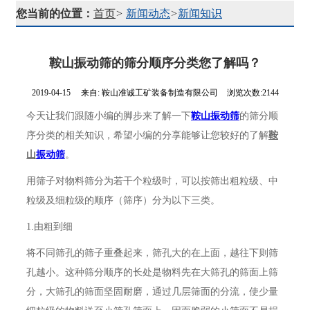
您当前的位置：
首页
>
新闻动态
>
新闻知识
鞍山振动筛的筛分顺序分类您了解吗？
2019-04-15
来自:
鞍山准诚工矿装备制造有限公司
浏览次数:2144
今天让我们跟随小编的脚步来了解一下
鞍山振动筛
的筛分顺
序分类的相关知识，希望小编的分享能够让您较好的了解
鞍
山
振动筛
。
用筛子对物料筛分为若干个粒级时，可以按筛出粗粒级、中
粒级及细粒级的顺序（筛序）分为以下三类。
1.由粗到细
将不同筛孔的筛子重叠起来，筛孔大的在上面，越往下则筛
孔越小。这种筛分顺序的长处是物料先在大筛孔的筛面上筛
分，大筛孔的筛面坚固耐磨，通过几层筛面的分流，使少量