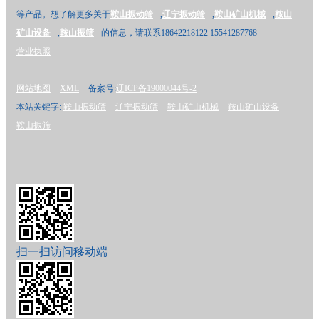
等产品。想了解更多关于
鞍山振动筛
,
辽宁振动筛
,
鞍山矿山机械
,
鞍山
矿山设备
,
鞍山振筛
的信息，请联系18642218122 15541287768
营业执照
网站地图
XML
备案号:
辽ICP备19000044号-2
本站关键字:
鞍山振动筛
辽宁振动筛
鞍山矿山机械
鞍山矿山设备
鞍山振筛
扫一扫访问移动端