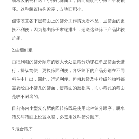
细粒级的物料送至小筛孔筛面上，因而脆弱的小筛面不易损
坏。这种装置结构紧凑，占地面积小。
但该装置各下层筛面上的筛分工作情况看不见，且筛面的更
换不利便；因为都由筛子末端排出，运送这些筛下产品比较
难题。
2.由细到粗
由细到粗的筛分顺序的较大长处是筛分功课在单层筛面长进
行，操纵简便，更换筛面利便，各级筛下的产品分别在不同
料斗中排出，因此，运送利便。但粗粒级及中粒级的物料都
需要经由小筛孔的筛面，使筛面的磨损高，而小筛孔的筛面
是较不耐磨的。
目前海内小型复合肥的回转筛既是使用此种筛分顺序，脱水
筛又与筛面上设置水嘴，必需用这种筛分顺序。
3.混合筛序