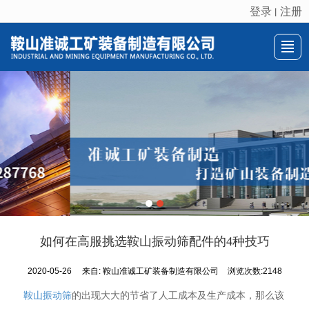
登录
注册
丨
很遗憾，因您的浏览器版本过低导致无法获得最佳浏览体验，推荐下载安装谷歌浏览器！
首页
关于我们
产品展示
新闻动态
推荐产品
联系我们
LBS
如何在高服挑选鞍山振动筛配件的4种技巧
2020-05-26
来自:
鞍山准诚工矿装备制造有限公司
浏览次数:2148
鞍山振动筛
的出现大大的节省了人工成本及生产成本，那么该