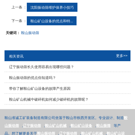
上一条 ：
沈阳振动筛维护保养小技巧
下一条 ：
鞍山矿山设备​的优点和特...
关键词：
鞍山振动筛
更多>>
相关资讯
辽宁振动筛长久使用容易出现哪些问题？
鞍山振动筛的优点你知道吗？
带你了解鞍山矿山设备的故障产生原因
鞍山矿山机械中破碎机如何减少破碎机的故障呢？
鞍山准诚工矿装备制造有限公司坐落于鞍山市铁西开发区。专业设计、制造
鞍
山振动筛
,
辽宁振动筛
,
鞍山矿山机械
,
鞍山矿山设备
,
鞍山振筛
等产
品。想了解更多关于
鞍山振动筛
,
辽宁振动筛
,
鞍山矿山机械
,
鞍山矿山设