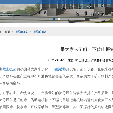
：
首页
>
新闻动态
>
新闻知识
带大家来了解一下鞍山振
2021-08-10
来自:
鞍山准诚工矿装备制造有限
由
鞍山振筛
的小编带大家来了解一下
振动筛
分设备。筛分设备一直以来都
矿产物料在生产过程中不可避免地都会混入杂质，而杂质对于矿产物料产
从而成为废料。
，对于矿山生产线来说，一台质量好的筛分设备能够大大提升产品质量，
筛分设备是振动筛，借助电机轴上下端的重锤把电机旋转运动变化为三次
括圆振筛、脱水筛、直线振动筛、重型筛等等。其中圆振筛的振动轨迹因