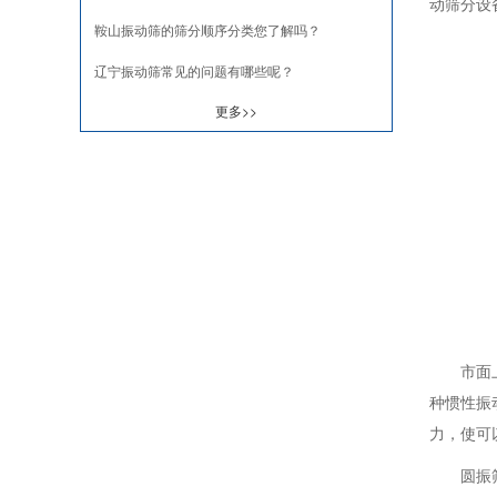
动筛分设
鞍山振动筛的筛分顺序分类您了解吗？
辽宁振动筛常见的问题有哪些呢？
更多>>
市面
种惯性振
力，使可
圆振