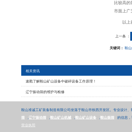
比较高的
市面上广
以上
上一条 ：
关键词：
鞍山
相关资讯
速戳了解鞍山矿山设备中破碎设备工作原理！
辽宁振动筛的维护与检修
鞍山准诚工矿装备制造有限公司坐落于鞍山市铁西开发区。专业设计、
筛
,
辽宁振动筛
,
鞍山矿山机械
,
鞍山矿山设备
,
鞍山振筛
的信息，请联
营业执照