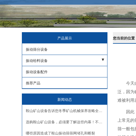
产品展示
您当前的位置
振动筛分设备
振动给料设备
重型给料机
振动设备配件
今天
推荐产品
泛，因为
新闻动态
难被利用
鞍山矿山设备告诉您冬季矿山机械保养攻略全掌握
因此
上常见的
选购鞍山矿山设备，必须要了解这些内幕！不然吃大亏！
筛一般包
哪些原因造成了鞍山振动筛筛网堵孔和断裂