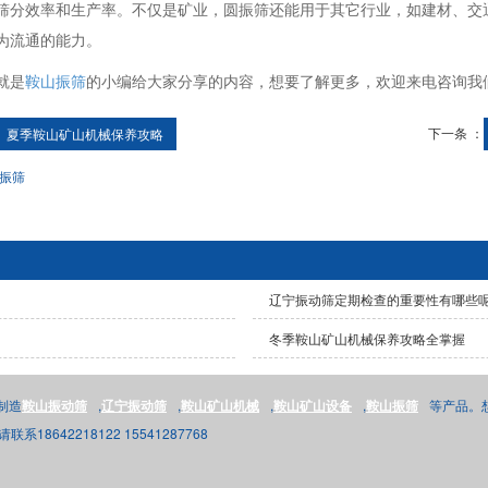
筛分效率和生产率。不仅是矿业，圆振筛还能用于其它行业，如建材、交
为流通的能力。
就是
鞍山振筛
的小编给大家分享的内容，想要了解更多，欢迎来电咨询我
下一条 ：
夏季鞍山矿山机械保养攻略
振筛
辽宁振动筛定期检查的重要性有哪些
冬季鞍山矿山机械保养攻略全掌握
制造
鞍山振动筛
,
辽宁振动筛
,
鞍山矿山机械
,
鞍山矿山设备
,
鞍山振筛
等产品。
系18642218122 15541287768