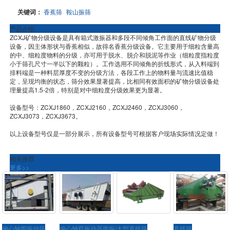
关键词：
香蕉筛
鞍山振筛
产品介绍
ZCXJ矿物分级设备是具有箱式激振器和多段不同倾角工作面的直线矿物分级
设备，因主体形状与香蕉相似，故得名香蕉分级设备。它主要用于细粒含量高
的中、细粒度物料的分级，亦可用于脱水、脱介和脱泥等作业（细粒度指粒度
小于筛孔尺寸一半以下的颗粒）。工作选用不同倾角的折线形式，从入料端到
排料端是一种料层厚度不变的分级方法，各段工作上的物料量与流速比值稳
定，呈现均衡的状态，筛分效果显著提高，比相同有效面积的矿物分级设备处
理量提高1.5-2倍，特别是对中细粒度分级效果更为显著。
设备型号：ZCXJ1860，ZCXJ2160，ZCXJ2460，ZCXJ3060，
ZCXJ3073，ZCXJ3673。
以上设备型号仅是一部分展示，所有设备型号可根据客户现场实际情况定做！
相关推荐
更多>>
偏心轴圆振动筛
偏心轴双振动器圆振动筛
大型直线筛
直线筛