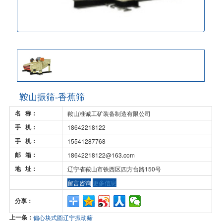
鞍山振筛-香蕉筛
名 称：
鞍山准诚工矿装备制造有限公司
手 机：
18642218122
手 机：
15541287768
邮 箱：
18642218122@163.com
地 址：
辽宁省鞍山市铁西区四方台路150号
留言咨询
更多信息
分享：
上一条：
偏心块式圆辽宁振动筛